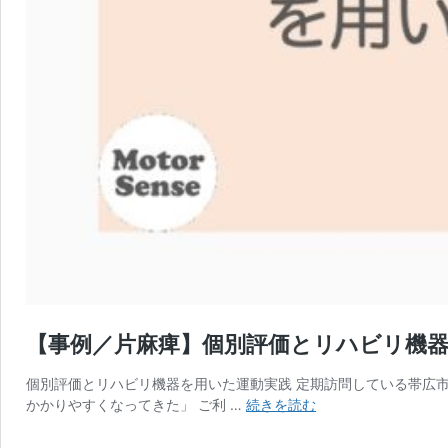
【事例／片麻痺】個別評価とリハビリ機器を
個別評価とリハビリ機器を用いた運動実践 定期訪問している帯広市
【事
かかりやすくなってきた」 ご利 …
続きを読む
例
／