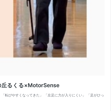
る×MotorSense
「転びやすくなってきた」 「左足に力が入りにくい」 「足がひっ