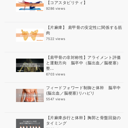
【コアスタビリティ】
9286 views
【片麻痺】 肩甲骨の安定性に関係する筋
肉
7522 views
【肩甲骨の非対称性】アライメント評価
と運動方向 脳卒中（脳出血／脳梗塞）
整...
6703 views
フィードフォワード制御と体幹 脳卒中
(脳出血／脳梗塞)リハビリ
5547 views
【片麻痺歩行と体幹】胸郭と骨盤回旋の
タイミング