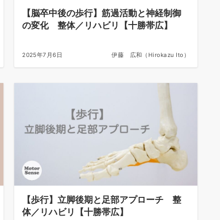
【脳卒中後の歩行】筋過活動と神経制御
の変化 整体／リハビリ【十勝帯広】
2025年7月6日
伊藤 広和（Hirokazu Ito）
【歩行】立脚後期と足部アプローチ 整
体／リハビリ【十勝帯広】