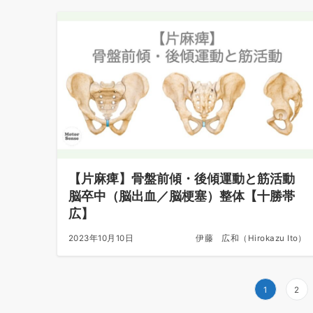
【片麻痺】骨盤前傾・後傾運動と筋活動
脳卒中（脳出血／脳梗塞）整体【十勝帯
広】
2023年10月10日
伊藤 広和（Hirokazu Ito）
投
1
2
稿