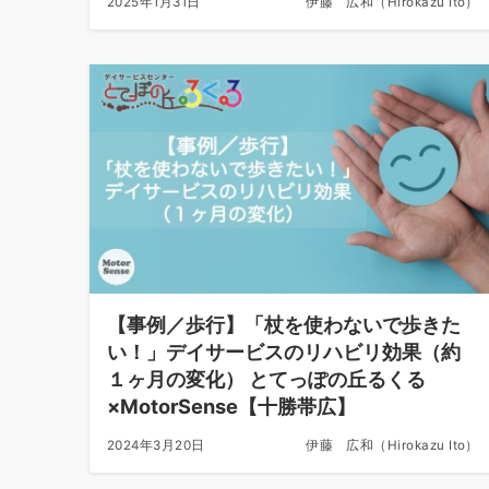
2025年1月31日
伊藤 広和（Hirokazu Ito）
【事例／歩行】「杖を使わないで歩きた
い！」デイサービスのリハビリ効果（約
１ヶ月の変化） とてっぽの丘るくる
×MotorSense【十勝帯広】
2024年3月20日
伊藤 広和（Hirokazu Ito）