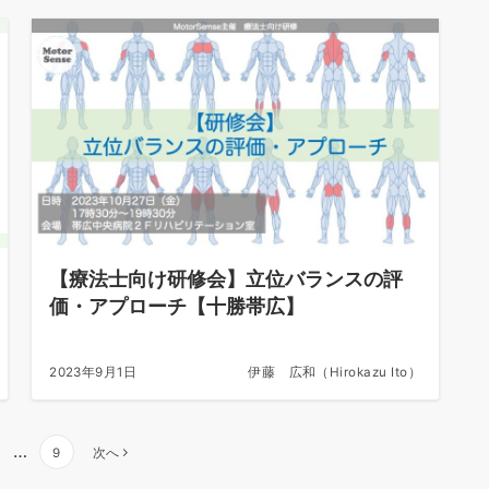
【療法士向け研修会】立位バランスの評
価・アプローチ【十勝帯広】
2023年9月1日
伊藤 広和（Hirokazu Ito）
…
9
次へ