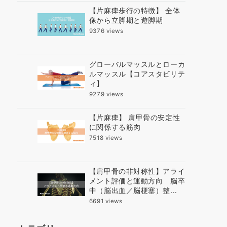
【片麻痺歩行の特徴】 全体
像から立脚期と遊脚期
9376 views
グローバルマッスルとローカ
ルマッスル【コアスタビリテ
ィ】
9279 views
【片麻痺】 肩甲骨の安定性
に関係する筋肉
7518 views
【肩甲骨の非対称性】アライ
メント評価と運動方向 脳卒
中（脳出血／脳梗塞）整...
6691 views