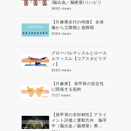
(脳出血／脳梗塞)リハビリ
9690 views
【片麻痺歩行の特徴】 全体
像から立脚期と遊脚期
9384 views
グローバルマッスルとローカ
ルマッスル【コアスタビリテ
ィ】
9283 views
【片麻痺】 肩甲骨の安定性
に関係する筋肉
7521 views
【肩甲骨の非対称性】アライ
メント評価と運動方向 脳卒
中（脳出血／脳梗塞）整...