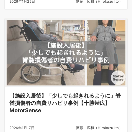
2026年1月25日
伊藤 広和（Hirokazu Ito）
【施設入居後】「少しでも起きれるように」脊
髄損傷者の自費リハビリ事例【十勝帯広】
MotorSense
2026年1月17日
伊藤 広和（Hirokazu Ito）