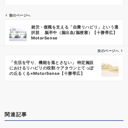
前のページへ
就労・復職を支える「自費リハビリ」という選
択肢 脳卒中（脳出血/脳梗塞）【十勝帯広】
MotorSense
投
稿
次のページへ
ナ
ビ
「生活を守り、機能を落とさない」 特定施設
におけるリハビリの役割 ケアタウンとてっぽ
ゲ
の丘るくる×MotorSense【十勝帯広】
ー
シ
ョ
ン
関連記事