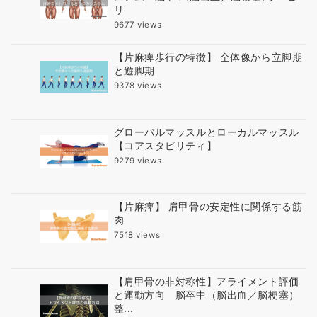
リ
9677 views
【片麻痺歩行の特徴】 全体像から立脚期
と遊脚期
9378 views
グローバルマッスルとローカルマッスル
【コアスタビリティ】
9279 views
【片麻痺】 肩甲骨の安定性に関係する筋
肉
7518 views
【肩甲骨の非対称性】アライメント評価
と運動方向 脳卒中（脳出血／脳梗塞）
整...