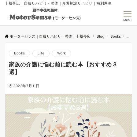
十勝帯広｜自費リハビリ・整体｜介護施設リハビリ｜福利厚生
Menu
モーターセンス｜自費リハビリ・整体｜十勝帯広
Blog
Books
家族
Books
Life
Work
家族の介護に悩む前に読む本【おすすめ３
選】
2023年7月11日