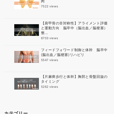
肉
7522 views
【肩甲骨の非対称性】アライメント評価
と運動方向 脳卒中（脳出血／脳梗塞）
整...
6703 views
フィードフォワード制御と体幹 脳卒中
(脳出血／脳梗塞)リハビリ
5547 views
【片麻痺歩行と体幹】胸郭と骨盤回旋の
タイミング
5262 views
カテゴリー