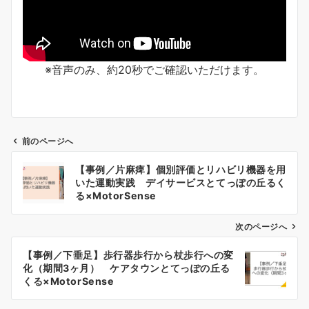
※音声のみ、約20秒でご確認いただけます。
前のページへ
【事例／片麻痺】個別評価とリハビリ機器を用
いた運動実践 デイサービスとてっぽの丘るく
る×MotorSense
投
稿
次のページへ
ナ
ビ
【事例／下垂足】歩行器歩行から杖歩行への変
化（期間3ヶ月） ケアタウンとてっぽの丘る
ゲ
くる×MotorSense
ー
シ