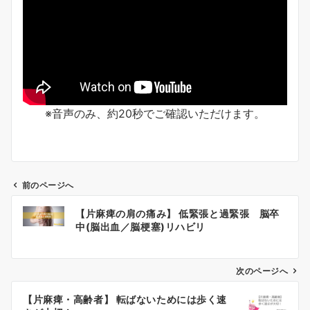
※音声のみ、約20秒でご確認いただけます。
前のページへ
【片麻痺の肩の痛み】 低緊張と過緊張 脳卒
中(脳出血／脳梗塞)リハビリ
投
稿
次のページへ
ナ
ビ
【片麻痺・高齢者】 転ばないためには歩く速