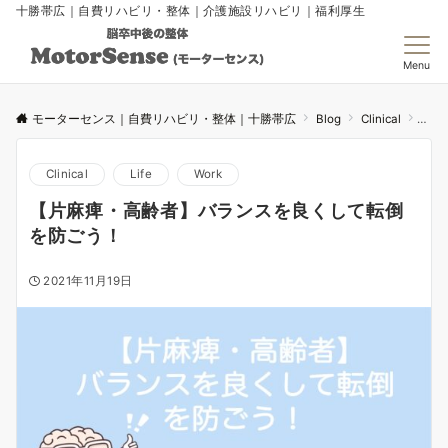
十勝帯広｜自費リハビリ・整体｜介護施設リハビリ｜福利厚生
Menu
モーターセンス｜自費リハビリ・整体｜十勝帯広
Blog
Clinical
【片
Clinical
Life
Work
【片麻痺・高齢者】バランスを良くして転倒
を防ごう！
2021年11月19日