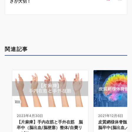
さが大切！
ゲ
ー
シ
ョ
ン
関連記事
2021年12月6日
2023年4月30日
皮質網様体脊髄路
【片麻痺】手内在筋と手外在筋 脳
脳卒中(脳出血／
卒中（脳出血/脳梗塞）整体/自費リ