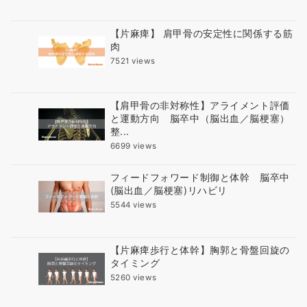
【片麻痺】 肩甲骨の安定性に関係する筋
肉
7521 views
【肩甲骨の非対称性】アライメント評価
と運動方向 脳卒中（脳出血／脳梗塞）
整...
6699 views
フィードフォワード制御と体幹 脳卒中
(脳出血／脳梗塞)リハビリ
5544 views
【片麻痺歩行と体幹】胸郭と骨盤回旋の
タイミング
5260 views