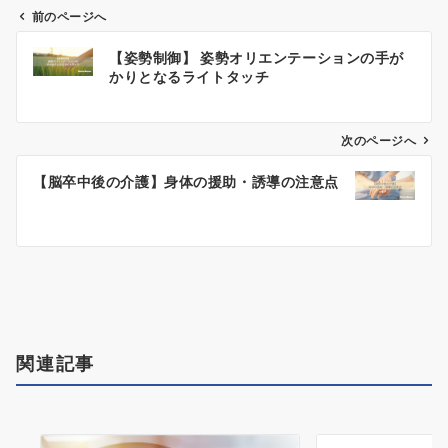
前のページへ
【姿勢制御】 姿勢オリエンテーションの手が
かりとなるライトタッチ
投
稿
次のページへ
ナ
ビ
【脳卒中後の介護】身体の援助・誘導の注意点
ゲ
ー
シ
ョ
ン
関連記事