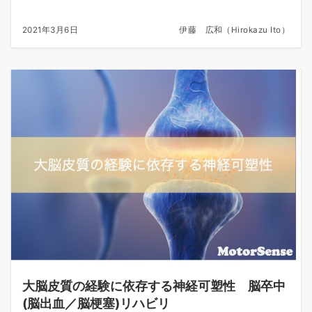
2021年3月6日
伊藤 広和（Hirokazu Ito）
大脳皮質の経験に依存する神経可塑性 脳卒中
(脳出血／脳梗塞)リハビリ