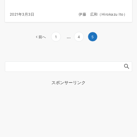
2021年3月3日
伊藤 広和（Hirokazu Ito）
投
…
前へ
1
4
5
稿
の
ペ
ー
ジ
送
スポンサーリンク
り