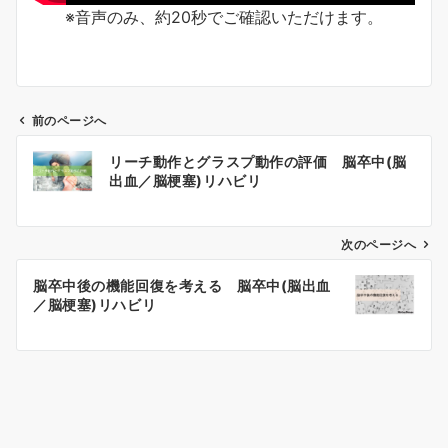
※音声のみ、約20秒でご確認いただけます。
前のページへ
リーチ動作とグラスプ動作の評価 脳卒中(脳
出血／脳梗塞)リハビリ
投
稿
次のページへ
ナ
ビ
脳卒中後の機能回復を考える 脳卒中(脳出血
／脳梗塞)リハビリ
ゲ
ー
シ
ョ
ン