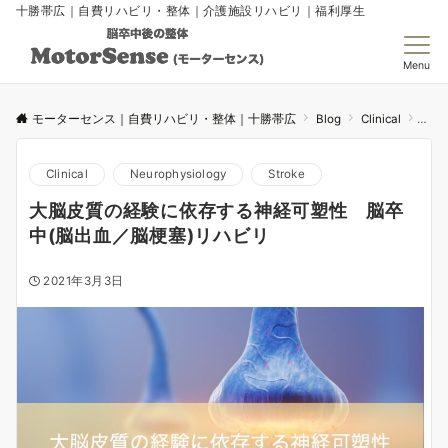
十勝帯広｜自費リハビリ・整体｜介護施設リハビリ｜福利厚生
Menu
モーターセンス｜自費リハビリ・整体｜十勝帯広
Blog
Clinical
大脳
Clinical
Neurophysiology
Stroke
大脳皮質の経験に依存する神経可塑性 脳卒
中(脳出血／脳梗塞)リハビリ
2021年3月3日