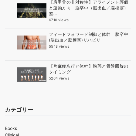
【肩甲骨の非対称性】アライメント評価
と運動方向 脳卒中（脳出血／脳梗塞）
整...
6710 views
フィードフォワード制御と体幹 脳卒中
(脳出血／脳梗塞)リハビリ
5548 views
【片麻痺歩行と体幹】胸郭と骨盤回旋の
タイミング
5264 views
カテゴリー
Books
Clinical