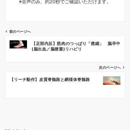
※音声のみ、約20秒でご確認いただけます。
前のページへ
【足部内反】筋肉のつっぱり「痙縮」 脳卒中
(脳出血／脳梗塞)リハビリ
投
稿
次のページへ
ナ
ビ
【リーチ動作】皮質脊髄路と網様体脊髄路
ゲ
ー
シ
ョ
ン