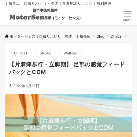
十勝帯広｜自費リハビリ・整体｜介護施設リハビリ｜福利厚生
Menu
モーターセンス｜自費リハビリ・整体｜十勝帯広
Blog
Clinical
【片
Clinical
Stroke
Walking
【片麻痺歩行・立脚期】 足部の感覚フィード
バックとCOM
2021年6月16日