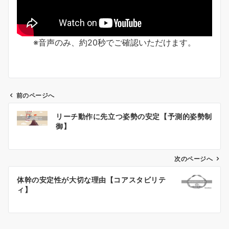
※音声のみ、約20秒でご確認いただけます。
前のページへ
リーチ動作に先立つ姿勢の安定【予測的姿勢制
御】
投
稿
次のページへ
ナ
ビ
体幹の安定性が大切な理由【コアスタビリテ
ィ】
ゲ
ー
シ