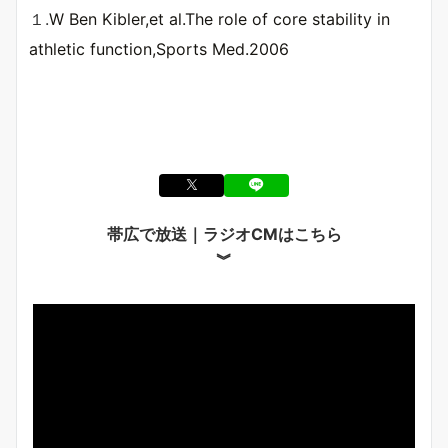
１.
W Ben Kibler,et al.The role of core stability in
athletic function,Sports Med.2006
帯広で放送｜ラジオCMはこちら
︾