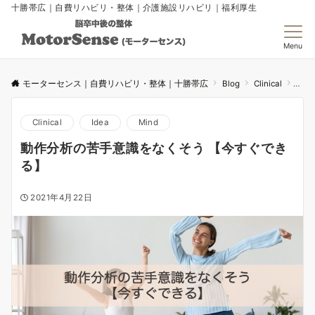
十勝帯広｜自費リハビリ・整体｜介護施設リハビリ｜福利厚生
Menu
モーターセンス｜自費リハビリ・整体｜十勝帯広
Blog
Clinical
動作
Clinical
Idea
Mind
動作分析の苦手意識をなくそう 【今すぐでき
る】
2021年4月22日