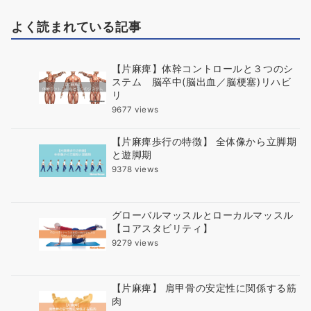
よく読まれている記事
【片麻痺】体幹コントロールと３つのシ
ステム 脳卒中(脳出血／脳梗塞)リハビ
リ
9677 views
【片麻痺歩行の特徴】 全体像から立脚期
と遊脚期
9378 views
グローバルマッスルとローカルマッスル
【コアスタビリティ】
9279 views
【片麻痺】 肩甲骨の安定性に関係する筋
肉