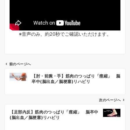
※音声のみ、約20秒でご確認いただけます。
前のページへ
【肘・前腕・手】筋肉のつっぱり「痙縮」 脳
卒中(脳出血／脳梗塞)リハビリ
投
稿
次のページへ
ナ
ビ
【足部内反】筋肉のつっぱり「痙縮」 脳卒中
(脳出血／脳梗塞)リハビリ
ゲ
ー