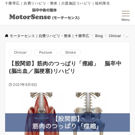
十勝帯広｜自費リハビリ・整体｜介護施設リハビリ｜福利厚生
Menu
モーターセンス｜自費リハビリ・整体｜十勝帯広
Blog
Clinical
【股
Clinical
Posture
Stroke
【股関節】筋肉のつっぱり「痙縮」 脳卒中
(脳出血／脳梗塞)リハビリ
2021年6月6日