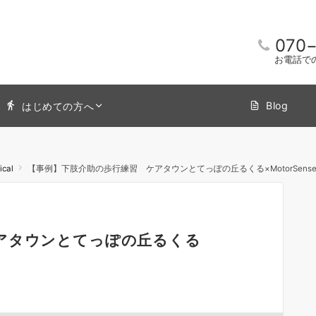
070
お電話で
Blog
はじめての方へ
ical
【事例】下肢介助の歩行練習 ケアタウンとてっぽの丘るくる×MotorSens
アタウンとてっぽの丘るくる