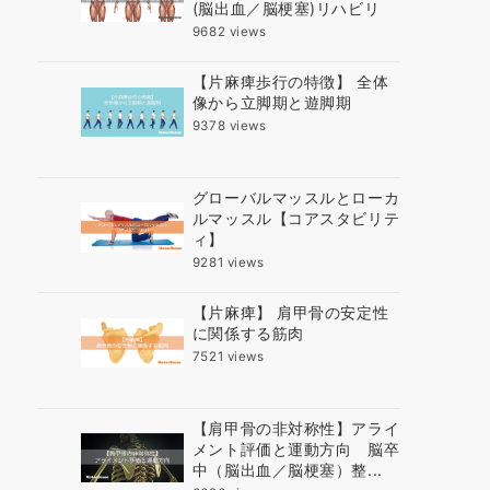
(脳出血／脳梗塞)リハビリ
9682 views
【片麻痺歩行の特徴】 全体
像から立脚期と遊脚期
9378 views
グローバルマッスルとローカ
ルマッスル【コアスタビリテ
ィ】
9281 views
【片麻痺】 肩甲骨の安定性
に関係する筋肉
7521 views
【肩甲骨の非対称性】アライ
メント評価と運動方向 脳卒
中（脳出血／脳梗塞）整...