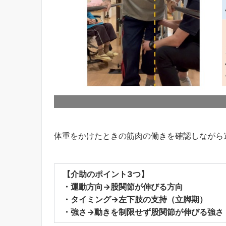
体重をかけたときの筋肉の働きを確認しながら
【介助のポイント3つ】
・運動方向→股関節が伸びる方向
・タイミング→左下肢の支持（立脚期）
・強さ→動きを制限せず股関節が伸びる強さ