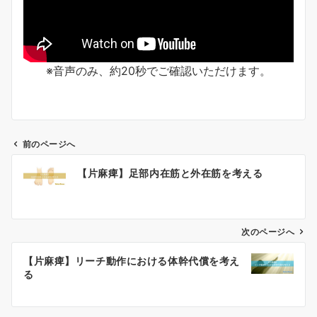
※音声のみ、約20秒でご確認いただけます。
前のページへ
【片麻痺】足部内在筋と外在筋を考える
投
稿
次のページへ
ナ
ビ
【片麻痺】リーチ動作における体幹代償を考え
る
ゲ
ー
シ