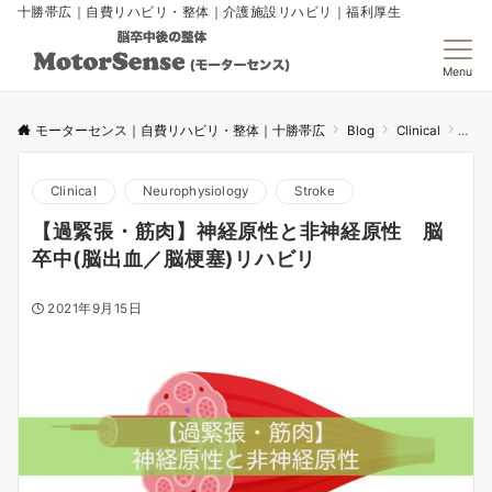
十勝帯広｜自費リハビリ・整体｜介護施設リハビリ｜福利厚生
Menu
モーターセンス｜自費リハビリ・整体｜十勝帯広
Blog
Clinical
【過
Clinical
Neurophysiology
Stroke
【過緊張・筋肉】神経原性と非神経原性 脳
卒中(脳出血／脳梗塞)リハビリ
2021年9月15日