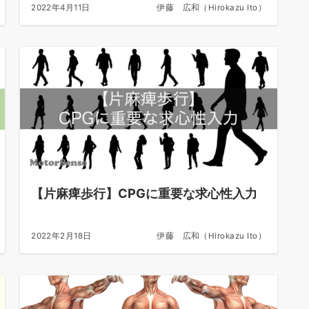
2022年4月11日
伊藤 広和（Hirokazu Ito）
【片麻痺歩行】CPGに重要な求心性入力
2022年2月18日
伊藤 広和（Hirokazu Ito）