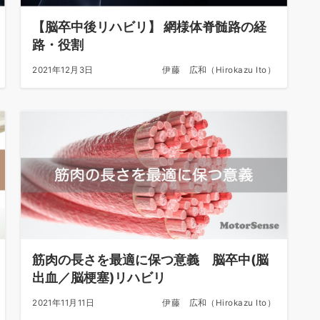
【脳卒中後リハビリ】 網様体脊髄路の経
路・役割
2021年12月3日
伊藤 広和（Hirokazu Ito）
筋肉の長さを最適に保つ意義 脳卒中(脳
出血／脳梗塞)リハビリ
2021年11月11日
伊藤 広和（Hirokazu Ito）