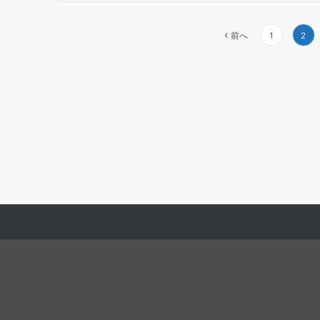
投
前へ
1
2
稿
の
ペ
ー
ジ
送
り