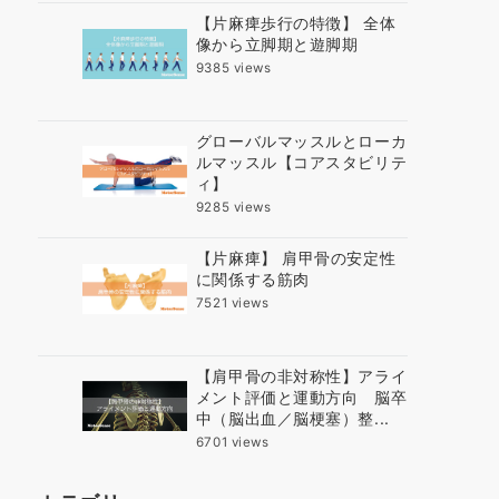
【片麻痺歩行の特徴】 全体
像から立脚期と遊脚期
9385 views
グローバルマッスルとローカ
ルマッスル【コアスタビリテ
ィ】
9285 views
【片麻痺】 肩甲骨の安定性
に関係する筋肉
7521 views
【肩甲骨の非対称性】アライ
メント評価と運動方向 脳卒
中（脳出血／脳梗塞）整...
6701 views