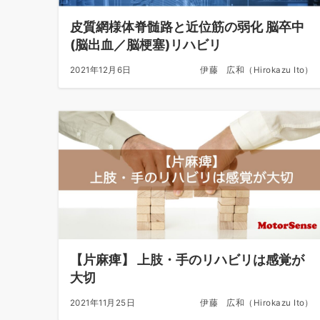
皮質網様体脊髄路と近位筋の弱化 脳卒中
(脳出血／脳梗塞)リハビリ
2021年12月6日
伊藤 広和（Hirokazu Ito）
【片麻痺】 上肢・手のリハビリは感覚が
大切
2021年11月25日
伊藤 広和（Hirokazu Ito）