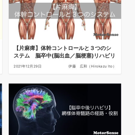
【片麻痺】体幹コントロールと３つのシ
ステム 脳卒中(脳出血／脳梗塞)リハビリ
2021年12月29日
伊藤 広和（Hirokazu Ito）